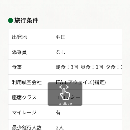
旅行条件
出発地
羽田
添乗員
なし
食事
朝食：3回 昼食：0回 夕食：0回
利用航空会社
ITAエアウェイズ(指定)
座席クラス
エコノミー
scrollable
マイレージ
有
最少催行人数
2人