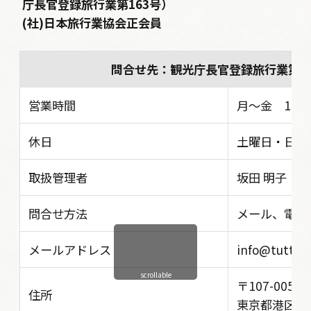
庁長官登録旅行業第163号）
(社)日本旅行業協会正会員
問合せ先：観光庁長官登録旅行業第1
営業時間
月〜金 10:30 
休日
土曜日・日曜
取扱管理者
坂田 明子
問合せ方法
メール、電話
メールアドレス
info@tutta-i
scrollable
〒107-0052
住所
東京都港区赤坂5丁