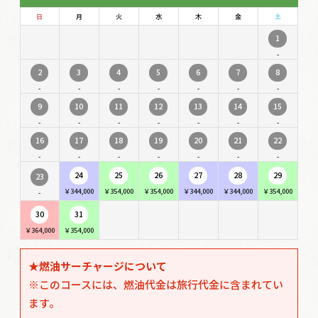
日
月
火
水
木
金
土
1
-
2
3
4
5
6
7
8
-
-
-
-
-
-
-
9
10
11
12
13
14
15
-
-
-
-
-
-
-
16
17
18
19
20
21
22
-
-
-
-
-
-
-
24
25
26
27
28
29
23
￥344,000
￥354,000
￥354,000
￥344,000
￥344,000
￥354,000
-
30
31
￥364,000
￥354,000
★燃油サーチャージについて
※このコースには、燃油代金は旅行代金に含まれてい
ます。