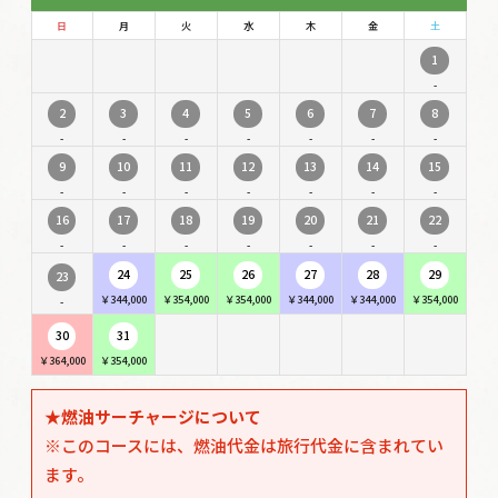
日
月
火
水
木
金
土
1
-
2
3
4
5
6
7
8
-
-
-
-
-
-
-
9
10
11
12
13
14
15
-
-
-
-
-
-
-
16
17
18
19
20
21
22
-
-
-
-
-
-
-
24
25
26
27
28
29
23
￥344,000
￥354,000
￥354,000
￥344,000
￥344,000
￥354,000
-
30
31
￥364,000
￥354,000
★燃油サーチャージについて
※このコースには、燃油代金は旅行代金に含まれてい
ます。