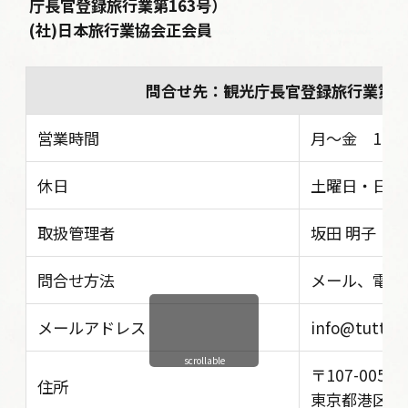
庁長官登録旅行業第163号）
(社)日本旅行業協会正会員
問合せ先：観光庁長官登録旅行業第1
営業時間
月〜金 10:30 
休日
土曜日・日曜
取扱管理者
坂田 明子
問合せ方法
メール、電話
メールアドレス
info@tutta-i
scrollable
〒107-0052
住所
東京都港区赤坂5丁