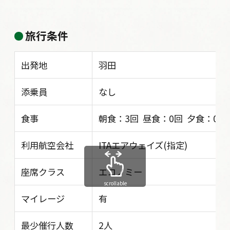
旅行条件
出発地
羽田
添乗員
なし
食事
朝食：3回 昼食：0回 夕食：0回
利用航空会社
ITAエアウェイズ(指定)
座席クラス
エコノミー
scrollable
マイレージ
有
最少催行人数
2人