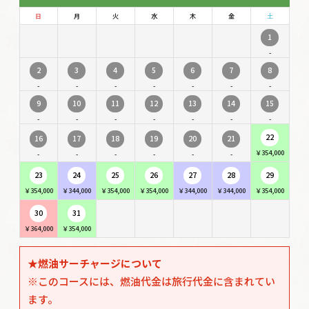
日
月
火
水
木
金
土
1
-
2
3
4
5
6
7
8
-
-
-
-
-
-
-
9
10
11
12
13
14
15
-
-
-
-
-
-
-
22
16
17
18
19
20
21
￥354,000
-
-
-
-
-
-
23
24
25
26
27
28
29
￥354,000
￥344,000
￥354,000
￥354,000
￥344,000
￥344,000
￥354,000
30
31
￥364,000
￥354,000
★燃油サーチャージについて
※このコースには、燃油代金は旅行代金に含まれてい
ます。