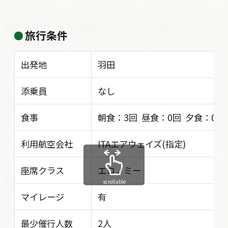
旅行条件
出発地
羽田
添乗員
なし
食事
朝食：3回 昼食：0回 夕食：0回
利用航空会社
ITAエアウェイズ(指定)
座席クラス
エコノミー
scrollable
マイレージ
有
最少催行人数
2人