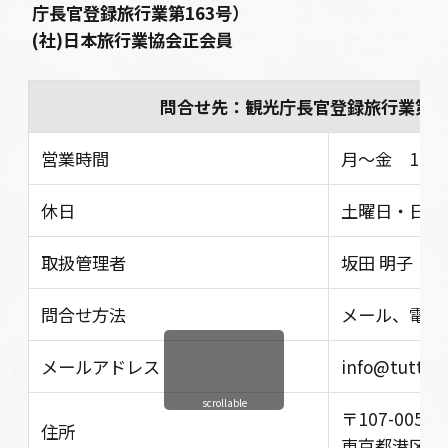
庁長官登録旅行業第163号）
(社)日本旅行業協会正会員
問合せ先：観光庁長官登録旅行業第1
営業時間
月〜金 10:30 
休日
土曜日・日曜
取扱管理者
坂田 明子
問合せ方法
メール、電話
メールアドレス
info@tutta-i
scrollable
〒107-0052
住所
東京都港区赤坂5丁