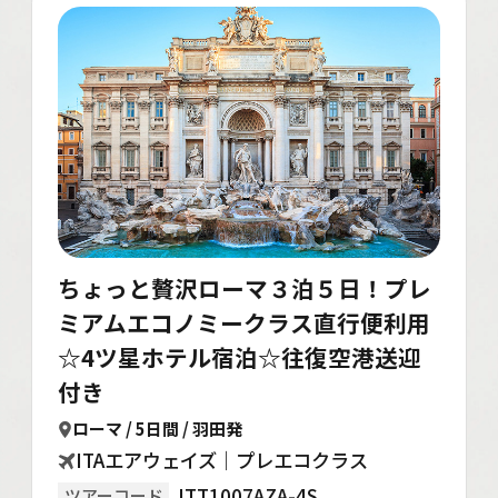
ちょっと贅沢ローマ３泊５日！プレ
ミアムエコノミークラス直行便利用
☆4ツ星ホテル宿泊☆往復空港送迎
付き
ローマ / 5日間 / 羽田発
ITAエアウェイズ｜プレエコクラス
ITT1007AZA-4S
ツアーコード