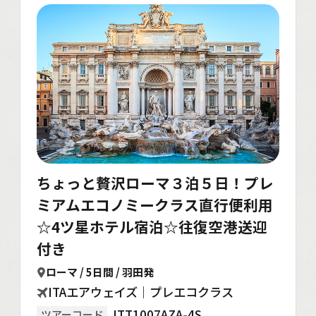
ちょっと贅沢ローマ３泊５日！プレ
ミアムエコノミークラス直行便利用
☆4ツ星ホテル宿泊☆往復空港送迎
付き
ローマ / 5日間 / 羽田発
ITAエアウェイズ｜プレエコクラス
ITT1007AZA-4S
ツアーコード