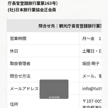
庁長官登録旅行業第163号）
(社)日本旅行業協会正会員
問合せ先：観光庁長官登録旅行業第1
営業時間
月〜金 10:30 
休日
土曜日・日曜
取扱管理者
坂田 明子
問合せ方法
メール、電話
メールアドレス
info@tutta-i
scrollable
〒107-0052
住所
東京都港区赤坂5丁