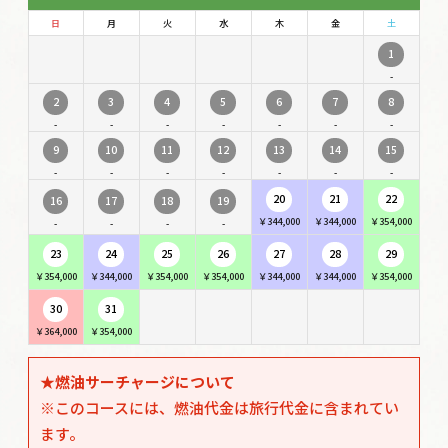
日
月
火
水
木
金
土
1
-
2
3
4
5
6
7
8
-
-
-
-
-
-
-
9
10
11
12
13
14
15
-
-
-
-
-
-
-
20
21
22
16
17
18
19
￥344,000
￥344,000
￥354,000
-
-
-
-
23
24
25
26
27
28
29
￥354,000
￥344,000
￥354,000
￥354,000
￥344,000
￥344,000
￥354,000
30
31
￥364,000
￥354,000
★燃油サーチャージについて
※このコースには、燃油代金は旅行代金に含まれてい
ます。