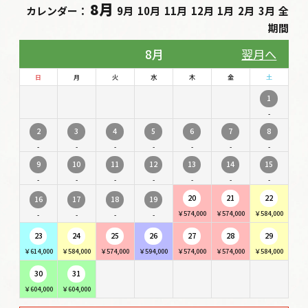
8月
カレンダー：
9月
10月
11月
12月
1月
2月
3月
全
期間
8月
翌月へ
日
月
火
水
木
金
土
1
-
2
3
4
5
6
7
8
-
-
-
-
-
-
-
9
10
11
12
13
14
15
-
-
-
-
-
-
-
20
21
22
16
17
18
19
￥574,000
￥574,000
￥584,000
-
-
-
-
23
24
25
26
27
28
29
￥614,000
￥584,000
￥574,000
￥594,000
￥574,000
￥574,000
￥584,000
30
31
￥604,000
￥604,000