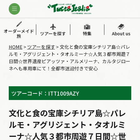
オーダーメイド
ツアーを探す
特集
About us
旅
HOME
>
ツアーを探す
>
文化と食の宝庫シチリア島☆パレ
ルモ・アグリジェント・タオルミーナ☆人気３都市周遊７
日間☆世界遺産ピアッツァ・アルメリーナ、カルタジロー
ネへも専用車にて！全都市送迎付きで安心
ツアーコード：ITT1009AZY
文化と食の宝庫シチリア島☆パレ
ルモ・アグリジェント・タオルミ
ーナ☆人気３都市周遊７日間☆世