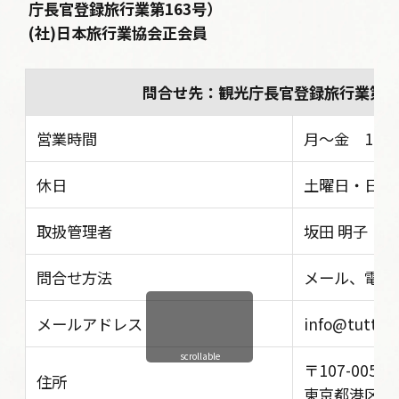
庁長官登録旅行業第163号）
(社)日本旅行業協会正会員
問合せ先：観光庁長官登録旅行業第1
営業時間
月〜金 10:30 
休日
土曜日・日曜
取扱管理者
坂田 明子
問合せ方法
メール、電話
メールアドレス
info@tutta-i
scrollable
〒107-0052
住所
東京都港区赤坂5丁