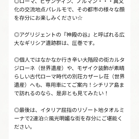
◎ローマ、ビザンティン、ノルマン・・・異文
化の交流地点パレルモで、その都市の様々な顔
を存分にお楽しみください☆
◎アグリジェントの『神殿の谷』と呼ばれる広
大なギリシア遺跡群は、圧巻です。
◎個人ではなかなか行き辛い大階段の街カルタ
ジローネ（世界遺産）や、モザイク装飾が素晴
らしい古代ローマ時代の別荘カザーレ荘（世界
遺産）へも、専用車にてご案内！シチリア島ま
で訪れるのなら、是非とも見てみたい！
◎最後は、イタリア屈指のリゾート地タオルミ
ーナで2連泊☆風光明媚な街を存分にご堪能く
ださい。