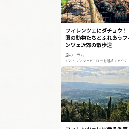
フィレンツェにダチョウ！
園の動物たちとふれあうフ
ンツェ近郊の散歩道
旅のコラム
#フィレンツェ
#コロナを越えて
#イタ