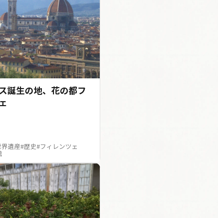
ス誕生の地、花の都フ
ェ
世界遺産
#歴史
#フィレンツェ
館