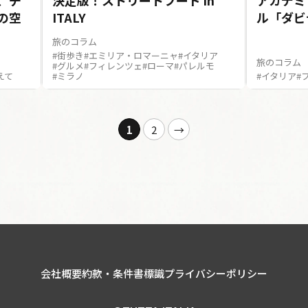
、チ
決定版！ストリートフード in
アカデミ
の空
ITALY
ル「ダビ
旅のコラム
#街歩き
#エミリア・ロマーニャ
#イタリア
旅のコラム
#グルメ
#フィレンツェ
#ローマ
#パレルモ
えて
#ミラノ
#イタリア
#
1
2
→
会社概要
約款・条件書
標識
プライバシーポリシー